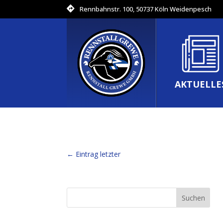
Rennbahnstr. 100, 50737 Köln Weidenpesch
AKTUELLE
←
Eintrag letzter