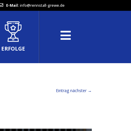
E-Mail:
info@rennstall-grewe.de
ERFOLGE
Eintrag nächster
→