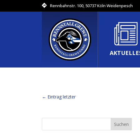
Rennbahnstr. 100, 50737 Köln Weidenpesch
AKTUELLE
←
Eintrag letzter