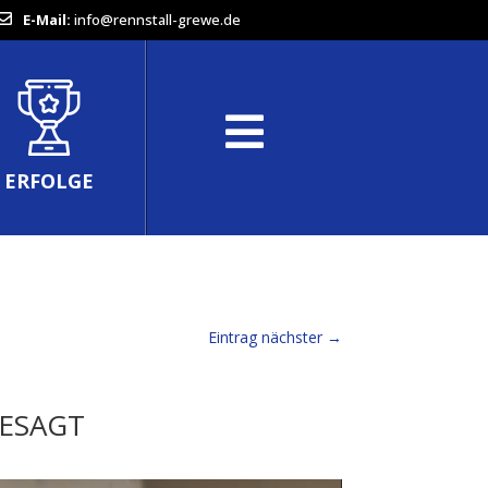
E-Mail:
info@rennstall-grewe.de
ERFOLGE
Eintrag nächster
→
ESAGT