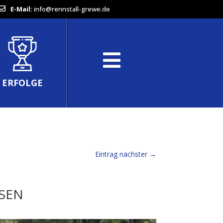
E-Mail:
info@rennstall-grewe.de
ERFOLGE
Eintrag nächster
→
EN