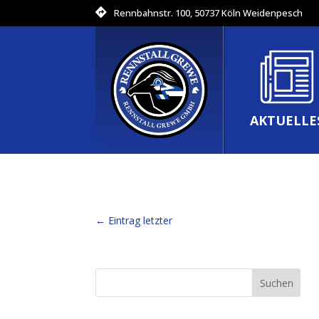
Rennbahnstr. 100, 50737 Köln Weidenpesch
AKTUELLE
←
Eintrag letzter