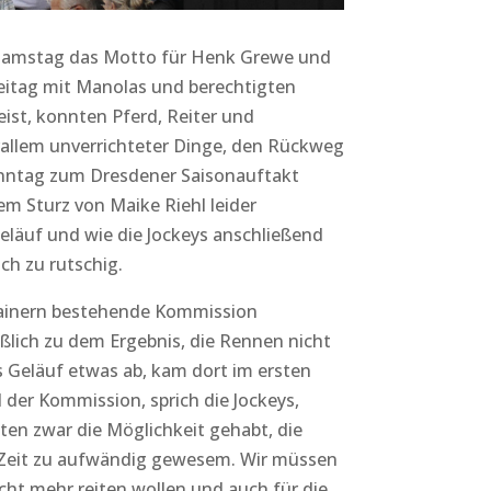
 Samstag das Motto für Henk Grewe und
eitag mit Manolas und berechtigten
st, konnten Pferd, Reiter und
rallem unverrichteter Dinge, den Rückweg
enntag zum Dresdener Saisonauftakt
m Sturz von Maike Riehl leider
läuf und wie die Jockeys anschließend
ch zu rutschig.
rainern bestehende Kommission
ßlich zu dem Ergebnis, die Rennen nicht
s Geläuf etwas ab, kam dort im ersten
l der Kommission, sprich die Jockeys,
tten zwar die Möglichkeit gehabt, die
r Zeit zu aufwändig gewesem. Wir müssen
cht mehr reiten wollen und auch für die