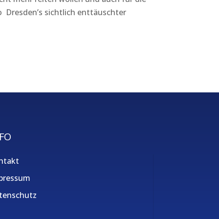
so Dresden’s sichtlich enttäuschter
FO
ntakt
pressum
tenschutz