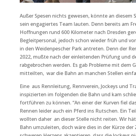
Außer Spesen nichts gewesen, könnte an diesem
sein engagiertes Team lauten. Denn bereits am Fr
Hoffnungen rund 600 Kilometer nach Dresden gerei
Begleitpersonal, jedoch schon wieder früh und vo
in den Weidenpescher Park antreten. Denn der R
2022, mußte nach der einleitenden Prüfung und de
rabgebrochen werden. Es gab Probleme mit dem Ge
mitteilten, war die Bahn an manchen Stellen einfa
Eine aus Rennleitung, Rennverein, Jockeys und T
inspizierten im folgenden die Bahn und kam schlie
fortführen zu können. “An einer der Kurven fiel da
Rennen leider auch ein Pferd ins Rutschen. Ein Tei
wollten daher an dieser Stelle nicht reiten. Wir hä
Bahn umzuleiten, doch wäre dies in der Kürze de
schweren Herzens akzeptieren, dass die Jockeys ni