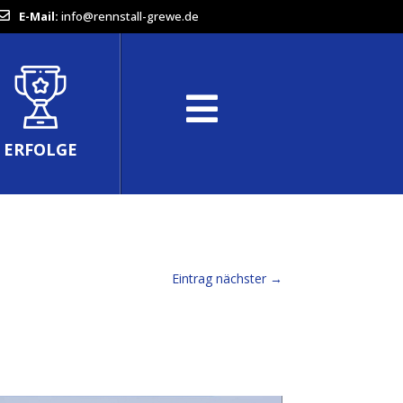
E-Mail:
info@rennstall-grewe.de
ERFOLGE
Eintrag nächster
→