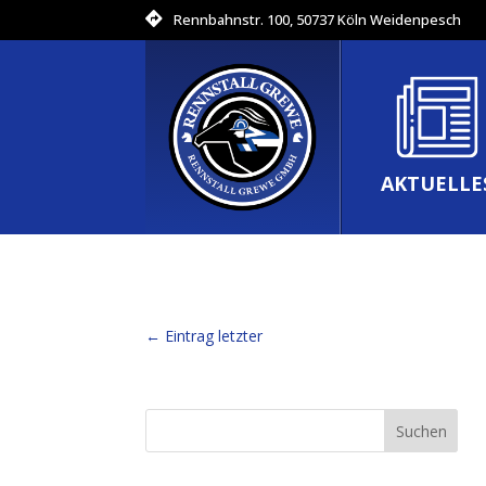
Rennbahnstr. 100, 50737 Köln Weidenpesch
AKTUELLE
←
Eintrag letzter