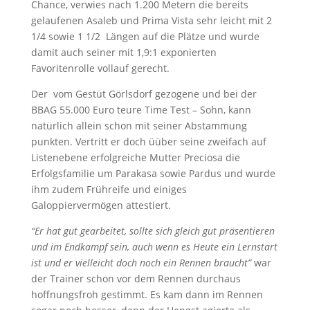
Chance, verwies nach 1.200 Metern die bereits
gelaufenen Asaleb und Prima Vista sehr leicht mit 2
1/4 sowie 1 1/2 Längen auf die Plätze und wurde
damit auch seiner mit 1,9:1 exponierten
Favoritenrolle vollauf gerecht.
Der vom Gestüt Görlsdorf gezogene und bei der
BBAG 55.000 Euro teure Time Test – Sohn, kann
natürlich allein schon mit seiner Abstammung
punkten. Vertritt er doch üüber seine zweifach auf
Listenebene erfolgreiche Mutter Preciosa die
Erfolgsfamilie um Parakasa sowie Pardus und wurde
ihm zudem Frühreife und einiges
Galoppiervermögen attestiert.
“Er hat gut gearbeitet,
sollte sich gleich gut präsentieren
und im Endkampf sein, auch wenn es Heute ein Lernstart
ist und er v
ielleicht doch noch ein Rennen braucht”
war
der Trainer schon vor dem Rennen durchaus
hoffnungsfroh gestimmt. Es kam dann im Rennen