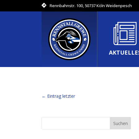
Rennbahnstr. 100, 50737 Köln Weidenpesch
AKTUELLE
←
Eintrag letzter