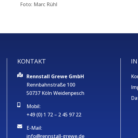
Foto: Marc Rühl
KONTAKT
IN
Rennstall Grewe GmbH
Ko
Rennbahnstraße 100
Im
50737 Köln Weidenpesch
Da
Mobil:
+49 (0) 1 72 – 2 45 97 22
E-Mail:
info@rennstall-grewe.de