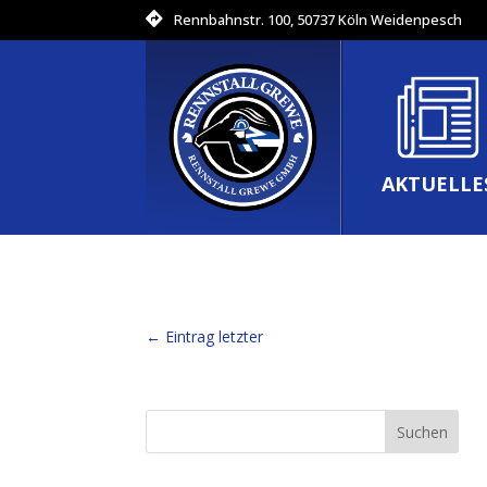
Rennbahnstr. 100, 50737 Köln Weidenpesch
AKTUELLE
←
Eintrag letzter