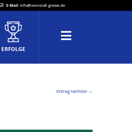
E-Mail:
info@rennstall-grewe.de
ERFOLGE
Eintrag nächster
→