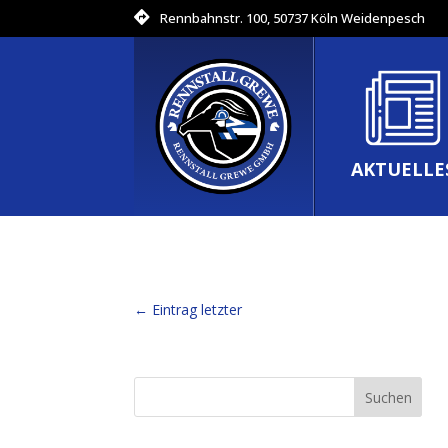
Rennbahnstr. 100, 50737 Köln Weidenpesch
AKTUELLE
←
Eintrag letzter