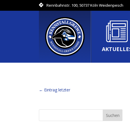
Rennbahnstr. 100, 50737 Köln Weidenpesch
AKTUELLE
←
Eintrag letzter