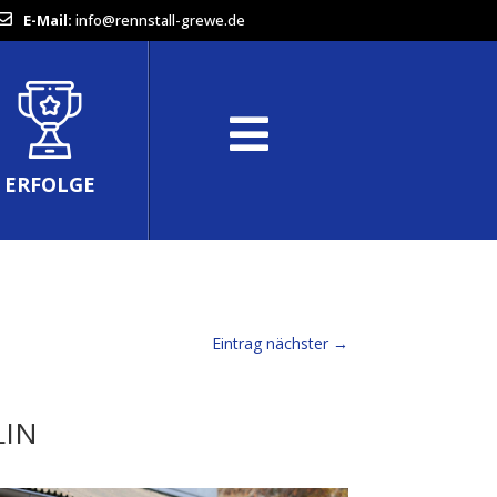
E-Mail:
info@rennstall-grewe.de
ERFOLGE
Eintrag nächster
→
LIN