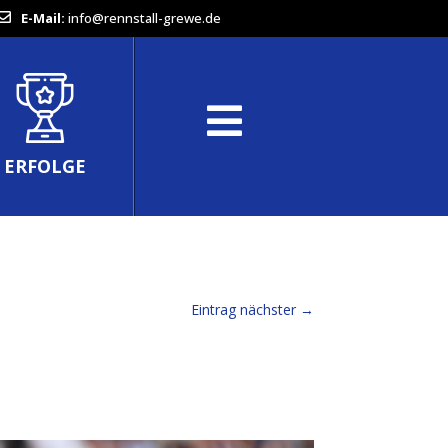
E-Mail:
info@rennstall-grewe.de
ERFOLGE
Eintrag nächster
→