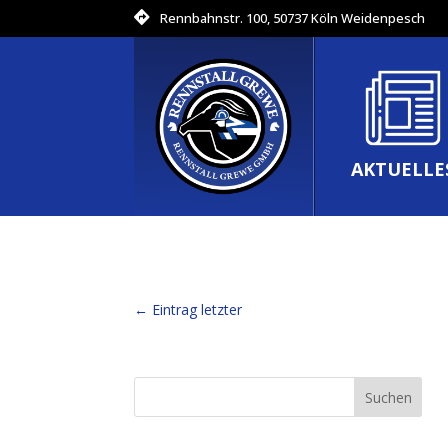
Rennbahnstr. 100, 50737 Köln Weidenpesch
AKTUELLE
←
Eintrag letzter