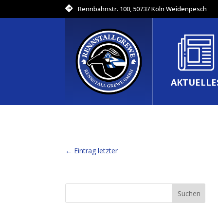
Rennbahnstr. 100, 50737 Köln Weidenpesch
AKTUELLE
←
Eintrag letzter