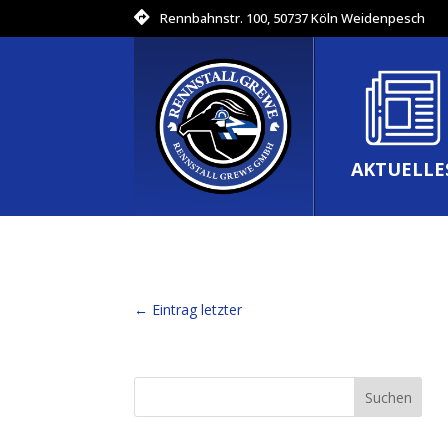
Rennbahnstr. 100, 50737 Köln Weidenpesch
AKTUELLE
←
Eintrag letzter