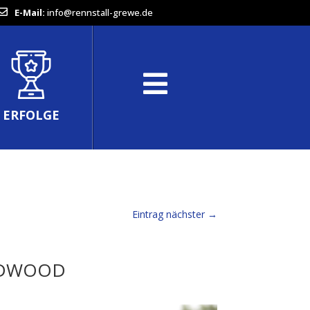
E-Mail:
info@rennstall-grewe.de
ERFOLGE
Eintrag nächster
→
ODWOOD