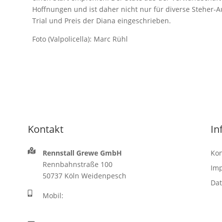
Hoffnungen und ist daher nicht nur für diverse Steher-
Trial und Preis der Diana eingeschrieben.
Foto (Valpolicella): Marc Rühl
Kontakt
In
Rennstall Grewe GmbH
Kon
Rennbahnstraße 100
Im
50737 Köln Weidenpesch
Dat
Mobil:
+49 (0) 1 72 – 2 45 97 22