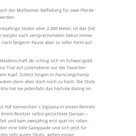
och der Mülheimer Raffelberg für zwei Pferde
 werden.
eijährige Stuten über 2.000 Meter, ist das Ziel
 im Vorjahr nach versprechendem Debut immer
n nach längerer Pause aber zu toller Form auf
e Maidenschaft ab, schlug sich im Schwarzgold-
a Trial auf Listenebene nur der Favoriten
em Kopf. Zuletzt hingen in ParisLongchamp
rauben dann aber doch noch zu hoch. Die Stute
 Kilo hat sie jedenfalls das höchste Rating im
üt Hof Iserneichen’ s Sigiyana in einem Rennen
n ihrem Besitzer selbst gezüchtete Dariyan –
eit und kam zweijährig erst spät ins rollen.
über eine tolle Galoppade und sich jetzt für
des sehr guten Siluto, gelten einige