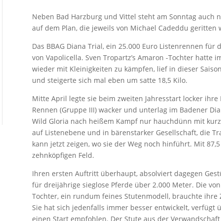
Neben Bad Harzburg und Vittel steht am Sonntag auch n
auf dem Plan, die jeweils von Michael Cadeddu geritten
Das BBAG Diana Trial, ein 25.000 Euro Listenrennen für dr
von Vapolicella. Sven Tropartz’s Amaron -Tochter hatte
wieder mit Kleinigkeiten zu kämpfen, lief in dieser Saiso
und steigerte sich mal eben um satte 18,5 Kilo.
Mitte April legte sie beim zweiten Jahresstart locker ihr
Rennen (Gruppe III) wacker und unterlag im Badener Dian
Wild Gloria nach heißem Kampf nur hauchdünn mit kurz
auf Listenebene und in bärenstarker Gesellschaft, die T
kann jetzt zeigen, wo sie der Weg noch hinführt. Mit 87,5
zehnköpfigen Feld.
Ihren ersten Auftritt überhaupt, absolviert dagegen Gest
für dreijährige sieglose Pferde über 2.000 Meter. Die vo
Tochter, ein rundum feines Stutenmodell, brauchte ihre Z
Sie hat sich jedenfalls immer besser entwickelt, verfügt 
einen Start empfohlen. Der Stute aus der Verwandschaft 