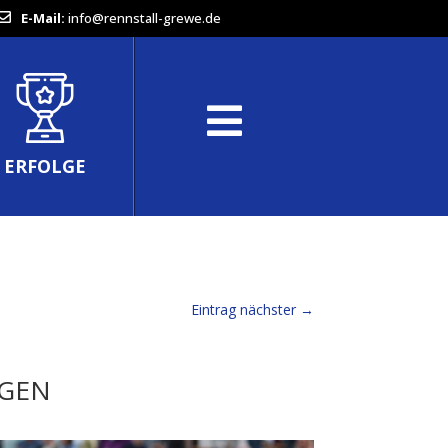
E-Mail:
info@rennstall-grewe.de
ERFOLGE
Eintrag nächster
→
AGEN