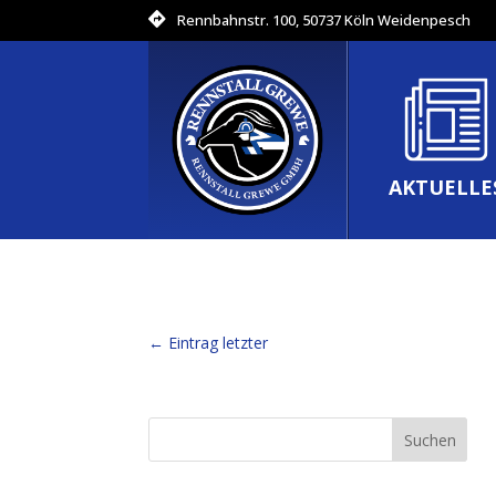
Rennbahnstr. 100, 50737 Köln Weidenpesch
AKTUELLE
←
Eintrag letzter