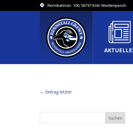
Rennbahnstr. 100, 50737 Köln Weidenpesch
AKTUELLE
←
Eintrag letzter