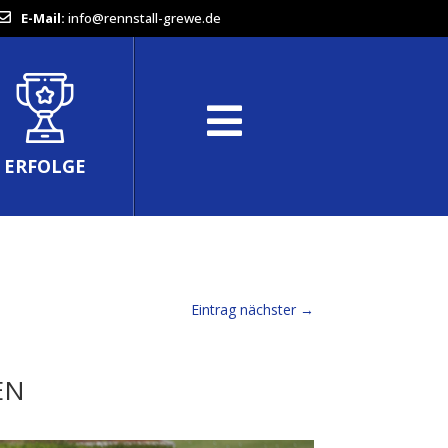
E-Mail:
info@rennstall-grewe.de
ERFOLGE
Eintrag nächster
→
EN