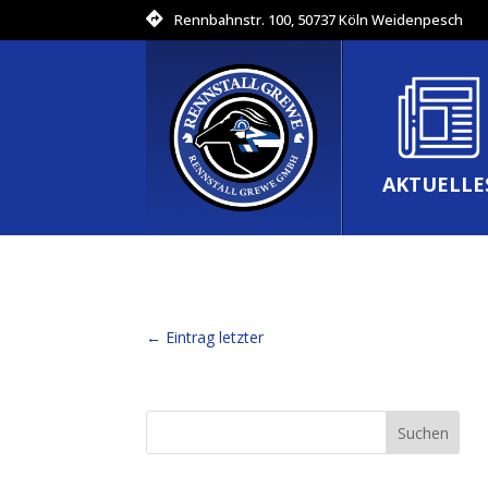
Rennbahnstr. 100, 50737 Köln Weidenpesch
AKTUELLE
←
Eintrag letzter