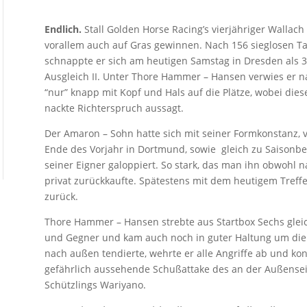
Endlich.
Stall Golden Horse Racing’s vierjähriger Wallach
vorallem auch auf Gras gewinnen. Nach 156 sieglosen Tag
schnappte er sich am heutigen Samstag in Dresden als 3,
Ausgleich II. Unter Thore Hammer – Hansen verwies er 
“nur” knapp mit Kopf und Hals auf die Plätze, wobei dieser
nackte Richterspruch aussagt.
Der Amaron – Sohn hatte sich mit seiner Formkonstanz, 
Ende des Vorjahr in Dortmund, sowie gleich zu Saisonbe
seiner Eigner galoppiert. So stark, das man ihn obwohl na
privat zurückkaufte. Spätestens mit dem heutigem Treffer
zurück.
Thore Hammer – Hansen strebte aus Startbox Sechs gleich
und Gegner und kam auch noch in guter Haltung um die l
nach außen tendierte, wehrte er alle Angriffe ab und kon
gefährlich aussehende Schußattake des an der Außensei
Schützlings Wariyano.