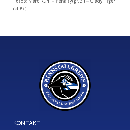
Fotos: Marc Rühl – Penalty(gr.Bi) – Glady Tiger
(kl.Bi.)
KONTAKT