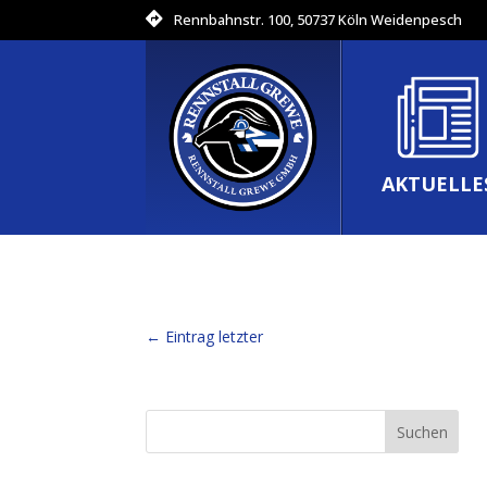
Rennbahnstr. 100, 50737 Köln Weidenpesch
AKTUELLE
←
Eintrag letzter