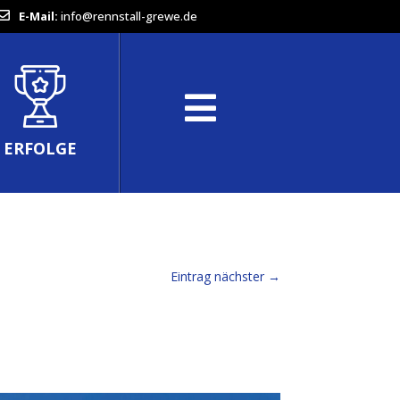
E-Mail:
info@rennstall-grewe.de
ERFOLGE
Eintrag nächster
→