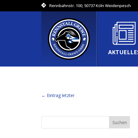
Rennbahnstr. 100, 50737 Köln Weidenpesch
AKTUELLE
←
Eintrag letzter