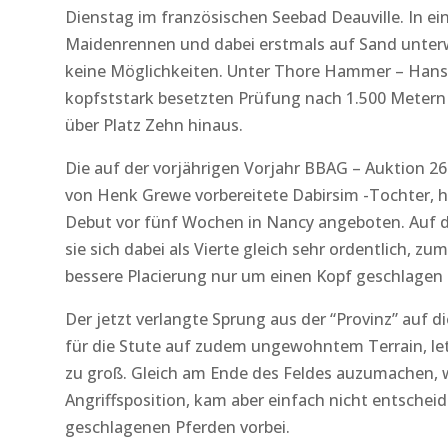
Dienstag im französischen Seebad Deauville. In ei
Maidenrennen und dabei erstmals auf Sand unterw
keine Möglichkeiten. Unter Thore Hammer – Hansen
kopfststark besetzten Prüfung nach 1.500 Metern u
über Platz Zehn hinaus.
Die auf der vorjährigen Vorjahr BBAG – Auktion 26
von Henk Grewe vorbereitete Dabirsim -Tochter, hat
Debut vor fünf Wochen in Nancy angeboten. Auf 
sie sich dabei als Vierte gleich sehr ordentlich, zu
bessere Placierung nur um einen Kopf geschlagen b
Der jetzt verlangte Sprung aus der “Provinz” auf d
für die Stute auf zudem ungewohntem Terrain, le
zu groß. Gleich am Ende des Feldes auzumachen, w
Angriffsposition, kam aber einfach nicht entschei
geschlagenen Pferden vorbei.