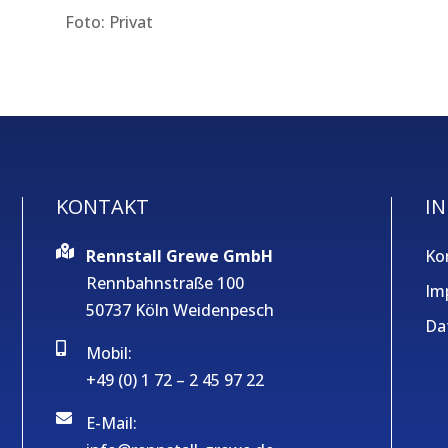
Foto: Privat
KONTAKT
IN
Rennstall Grewe GmbH
Ko
Rennbahnstraße 100
Im
50737 Köln Weidenpesch
Da
Mobil:
+49 (0) 1 72 – 2 45 97 22
E-Mail: