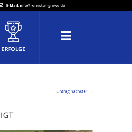
E-Mail:
info@rennstall-grewe.de
ERFOLGE
Eintrag nächster
→
TIGT