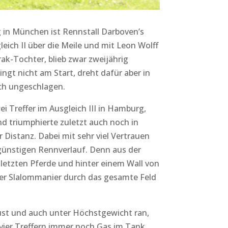
 in München ist Rennstall Darboven’s
eich II über die Meile und mit Leon Wolff
rak-Tochter, blieb zwar zweijährig
ngt nicht am Start, dreht dafür aber in
och ungeschlagen.
i Treffer im Ausgleich III in Hamburg,
d triumphierte zuletzt auch noch in
 Distanz. Dabei mit sehr viel Vertrauen
ngünstigen Rennverlauf. Denn aus der
 letzten Pferde und hinter einem Wall von
oser Slalommanier durch das gesamte Feld
gust und auch unter Höchstgewicht ran,
 vier Treffern immer noch Gas im Tank