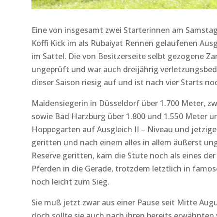
Eine von insgesamt zwei Starterinnen am Samstag
Koffi Kick im als Rubaiyat Rennen gelaufenen Ausgl
im Sattel. Die von Besitzerseite selbt gezogene Za
ungeprüft und war auch dreijährig verletzungsbedi
dieser Saison riesig auf und ist nach vier Starts n
Maidensiegerin in Düsseldorf über 1.700 Meter, zwe
sowie Bad Harzburg über 1.800 und 1.550 Meter un
Hoppegarten auf Ausgleich II – Niveau und jetziger
geritten und nach einem alles in allem äußerst u
Reserve geritten, kam die Stute noch als eines der
Pferden in die Gerade, trotzdem letztlich in fam
noch leicht zum Sieg.
Sie muß jetzt zwar aus einer Pause seit Mitte Au
doch sollte sie auch nach ihren bereits erwähnten