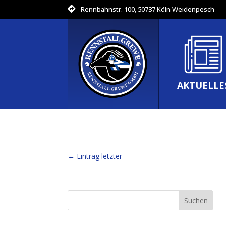
Rennbahnstr. 100, 50737 Köln Weidenpesch
AKTUELLE
←
Eintrag letzter