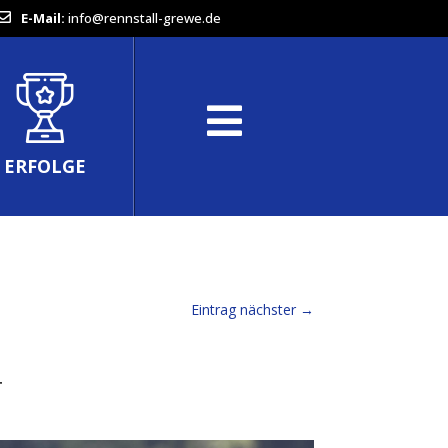
E-Mail:
info@rennstall-grewe.de
ERFOLGE
Eintrag nächster
→