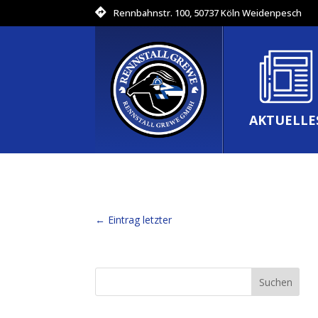
Rennbahnstr. 100, 50737 Köln Weidenpesch
AKTUELLE
←
Eintrag letzter