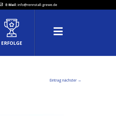
E-Mail:
info@rennstall-grewe.de
ERFOLGE
Eintrag nächster
→