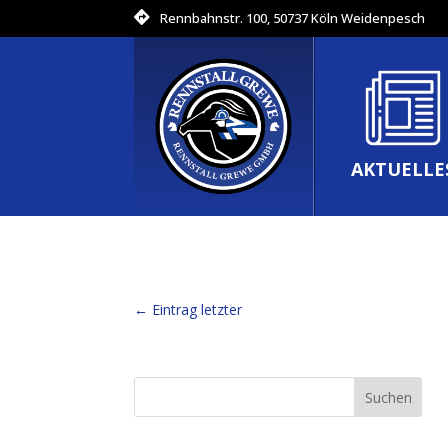
Rennbahnstr. 100, 50737 Köln Weidenpesch
AKTUELLE
←
Eintrag letzter