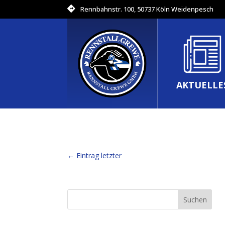
Rennbahnstr. 100, 50737 Köln Weidenpesch
AKTUELLE
←
Eintrag letzter