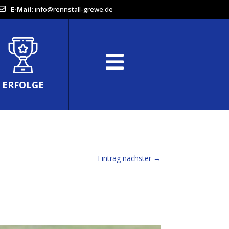
E-Mail:
info@rennstall-grewe.de
ERFOLGE
Eintrag nächster
→