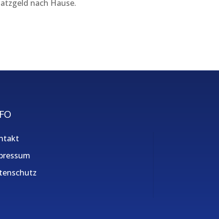
latzgeld nach Hause.
FO
ntakt
pressum
tenschutz