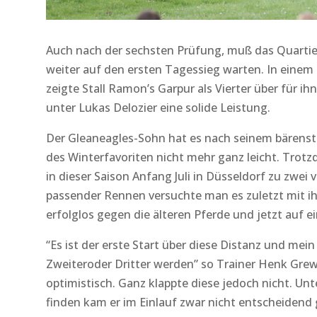
Auch nach der sechsten Prüfung, muß das Quarti
weiter auf den ersten Tagessieg warten. In einem 
zeigte Stall Ramon’s Garpur als Vierter über für ih
unter Lukas Delozier eine solide Leistung.
Der Gleaneagles-Sohn hat es nach seinem bärenstar
des Winterfavoriten nicht mehr ganz leicht. Tro
in dieser Saison Anfang Juli in Düsseldorf zu zwei
passender Rennen versuchte man es zuletzt mit 
erfolglos gegen die älteren Pferde und jetzt auf e
“Es ist der erste Start über diese Distanz und mei
Zweiteroder Dritter werden” so Trainer Henk Gre
optimistisch. Ganz klappte diese jedoch nicht. Un
finden kam er im Einlauf zwar nicht entscheidend g