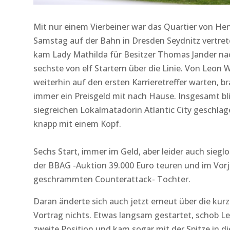
Mit nur einem Vierbeiner war das Quartier von H
Samstag auf der Bahn in Dresden Seydnitz vertrete
kam Lady Mathilda für Besitzer Thomas Jander nach
sechste von elf Startern über die Linie. Von Leon 
weiterhin auf den ersten Karrieretreffer warten, br
immer ein Preisgeld mit nach Hause. Insgesamt bli
siegreichen Lokalmatadorin Atlantic City geschlag
knapp mit einem Kopf.
Sechs Start, immer im Geld, aber leider auch sieglos
der BBAG -Auktion 39.000 Euro teuren und im Vorj
geschrammten Counterattack- Tochter.
Daran änderte sich auch jetzt erneut über die kur
Vortrag nichts. Etwas langsam gestartet, schob Le
zweite Position und kam sogar mit der Spitze in di