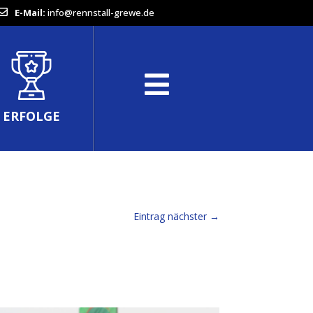
E-Mail:
info@rennstall-grewe.de
ERFOLGE
Eintrag nächster
→