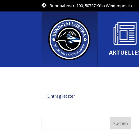
Rennbahnstr. 100, 50737 Köln Weidenpesch
AKTUELLE
←
Eintrag letzter