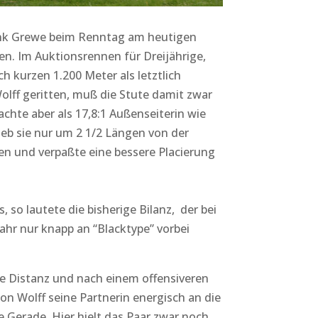
enk Grewe beim Renntag am heutigen
n. Im Auktionsrennen für Dreijährige,
 kurzen 1.200 Meter als letztlich
Wolff geritten, muß die Stute damit zwar
achte aber als 17,8:1 Außenseiterin wie
eb sie nur um 2 1/2 Längen von der
en und verpaßte eine bessere Placierung
, so lautete die bisherige Bilanz, der bei
ahr nur knapp an “Blacktype” vorbei
ze Distanz und nach einem offensiveren
on Wolff seine Partnerin energisch an die
e Gerade. Hier hielt das Paar zwar noch