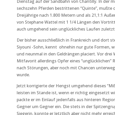
Dienstag auf der Sandbahn von Chantilly. In der m
sechszehn Pferden bestrittenen “Quinte”, mußte 
Dreijährige nach 1.800 Metern und als 21,1:1 Auße
von Stephane Wattel mit 1 1/4 Längen den Vortritt 
auch umgehend sein unglückliches Laufen zuletzt i
Der bisher ausschließlich in Frankreich und dort s
Siyouni -Sohn, kennt ohnehin nur gute Formen, war
und neunmal in den Geldrängen placiert. Vor drei 
Mitfavorit allerdings Opfer eines “unglücklichen” 
nach Störungen, aber noch mit Chancen unterwe
wurde.
Jetzt korrigierte der Hengst umgehend dieses “Miß
leisten im Stande ist, wenn er richtig eingesetzt 
packte er im Einlauf jedenfalls aus hinteren Reg
Gegner um Gegner ein. Die stets in der Spitzengr
Siegerin, konnte er letztlich aber nicht mehr erreic