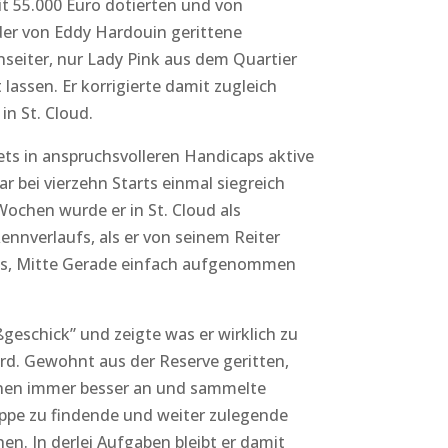
it 55.000 Euro dotierten und von
der von Eddy Hardouin gerittene
nseiter, nur Lady Pink aus dem Quartier
lassen. Er korrigierte damit zugleich
n St. Cloud.
tets in anspruchsvolleren Handicaps aktive
 bei vierzehn Starts einmal siegreich
Wochen wurde er in St. Cloud als
Rennverlaufs, als er von seinem Reiter
gs, Mitte Gerade einfach aufgenommen
geschick” und zeigte was er wirklich zu
wird. Gewohnt aus der Reserve geritten,
ionen immer besser an und sammelte
uppe zu findende und weiter zulegende
hen. In derlei Aufgaben bleibt er damit