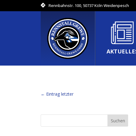
Rennbahnstr. 100, 50737 Köln Weidenpesch
AKTUELLE
←
Eintrag letzter