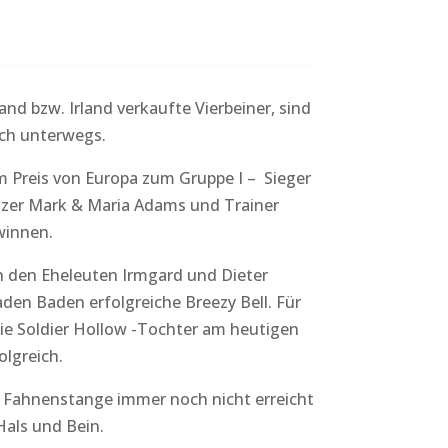
d bzw. Irland verkaufte Vierbeiner, sind
ich unterwegs.
m Preis von Europa zum Gruppe I – Sieger
itzer Mark & Maria Adams und Trainer
winnen.
on den Eheleuten Irmgard und Dieter
den Baden erfolgreiche Breezy Bell. Für
die Soldier Hollow -Tochter am heutigen
lgreich.
r Fahnenstange immer noch nicht erreicht
Hals und Bein.