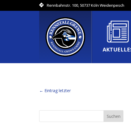
Rennbahnstr. 100, 50737 Köln Weidenpesch
AKTUELLE
←
Eintrag letzter