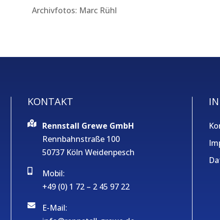
Archivfotos: Marc Rühl
KONTAKT
IN
Rennstall Grewe GmbH
Ko
Rennbahnstraße 100
Im
50737 Köln Weidenpesch
Da
Mobil:
+49 (0) 1 72 – 2 45 97 22
E-Mail: