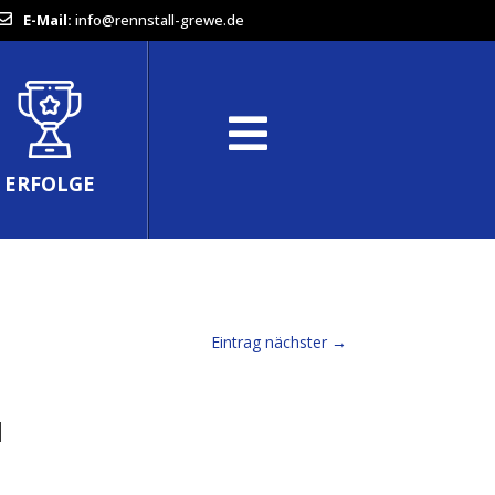
E-Mail:
info@rennstall-grewe.de
ERFOLGE
Eintrag nächster
→
N