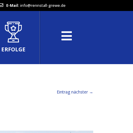
E-Mail:
info@rennstall-grewe.de
ERFOLGE
Eintrag nächster
→