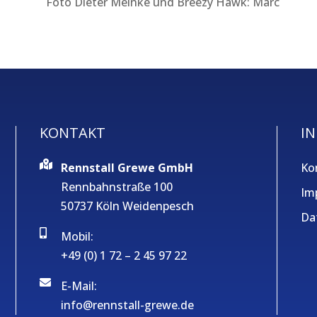
Foto Dieter Meinke und Breezy Hawk: Marc
KONTAKT
IN
Rennstall Grewe GmbH
Ko
Rennbahnstraße 100
Im
50737 Köln Weidenpesch
Da
Mobil:
+49 (0) 1 72 – 2 45 97 22
E-Mail:
info@rennstall-grewe.de