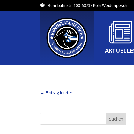
Rennbahnstr. 100, 50737 Köln Weidenpesch
AKTUELLE
←
Eintrag letzter