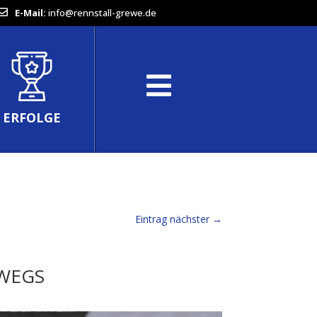
E-Mail:
info@rennstall-grewe.de
ERFOLGE
Eintrag nächster
→
WEGS