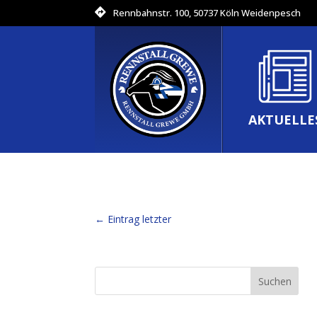
Rennbahnstr. 100, 50737 Köln Weidenpesch
AKTUELLE
←
Eintrag letzter