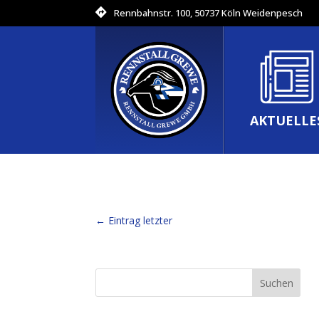
Rennbahnstr. 100, 50737 Köln Weidenpesch
AKTUELLE
←
Eintrag letzter