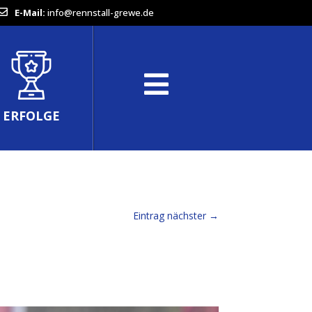
E-Mail:
info@rennstall-grewe.de
ERFOLGE
Eintrag nächster
→